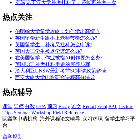
英国
诺丁汉大学补考挂科了，还能再补考一次
热点关注
伯明翰大学留学攻略：如何学出高绩点
英国留学新生跟不上老师节奏怎么办?
英国留学生：补考又挂科怎么申诉?
英国大三学生被退学该怎么办?
在美国留学，作业被指AI创作要怎么办?
英国UCL补考挂科申诉的完整步骤
澳大利亚UNSW最新考前SC申请政策解读
西安大略大学电影研究课程高分辅导
热点辅导
课堂
导师
分数
GPA
预习
Essay
论文
Report
Final
PPT
Lecture
Trips
Seminar
Workshop
Field
Reference
留学规划