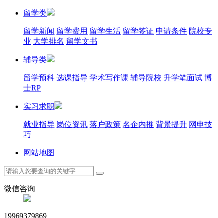
留学类
留学新闻
留学费用
留学生活
留学签证
申请条件
院校专
业
大学排名
留学文书
辅导类
留学预科
选课指导
学术写作课
辅导院校
升学笔面试
博
士RP
实习求职
就业指导
岗位资讯
落户政策
名企内推
背景提升
网申技
巧
网站地图
微信咨询
19969379869