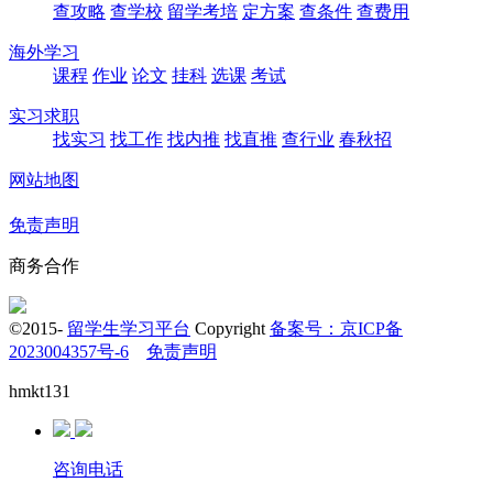
查攻略
查学校
留学考培
定方案
查条件
查费用
海外学习
课程
作业
论文
挂科
选课
考试
实习求职
找实习
找工作
找内推
找直推
查行业
春秋招
网站地图
免责声明
商务合作
©2015-
留学生学习平台
Copyright
备案号：京ICP备
2023004357号-6
免责声明
hmkt131
咨询电话