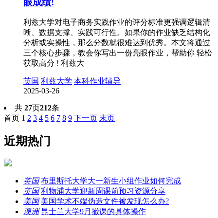
眼成绩!
利兹大学对电子商务实践作业的评分标准更强调逻辑清
晰、数据支撑、实践可行性。如果你的作业缺乏结构化
分析或实操性，那么分数就很难达到优秀。本文将通过
三个核心步骤，教会你写出一份亮眼作业，帮助你 轻松
获取高分 ! 利兹大
英国
利兹大学
本科作业辅导
2025-03-26
共
27
页
212
条
首页
1
2
3
4
5
6
7
8
9
下一页
末页
近期热门
英国
布里斯托大学大一新生小组作业如何完成
英国
利物浦大学迎新周课前预习资源分享
美国
美国学术不端伪造文件被发现怎么办?
澳洲
昆士兰大学9月撤课的具体操作