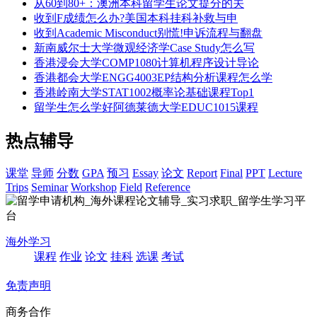
从60到80+：澳洲本科留学生论文提分的关
收到F成绩怎么办?美国本科挂科补救与申
收到Academic Misconduct别慌!申诉流程与翻盘
新南威尔士大学微观经济学Case Study怎么写
香港浸会大学COMP1080计算机程序设计导论
香港都会大学ENGG4003EP结构分析课程怎么学
香港岭南大学STAT1002概率论基础课程Top1
留学生怎么学好阿德莱德大学EDUC1015课程
热点辅导
课堂
导师
分数
GPA
预习
Essay
论文
Report
Final
PPT
Lecture
Trips
Seminar
Workshop
Field
Reference
海外学习
课程
作业
论文
挂科
选课
考试
免责声明
商务合作