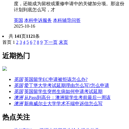
度，还能成为留校或重修申请中的关键加分项。那这份
计划到底怎么写，才
英国
本科申诉服务
本科辅导问答
2025-10-16
共
141
页
1121
条
首页
1
2
3
4
5
6
7
8
9
下一页
末页
近期热门
英国
英国留学EC申请被拒该怎么办?
英国
爱丁堡大学考试延期理由怎么写?怎么申请
英国
英国留学生突然生病如何申请考试延期
澳洲
从Pass到高分：澳洲留学生考前最后一周该
澳洲
新南威尔士大学学术不端申诉信怎么写
热点关注