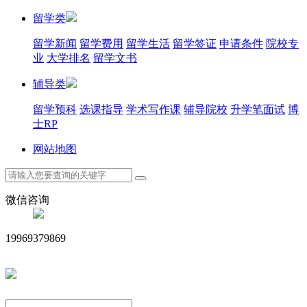
留学类
留学新闻
留学费用
留学生活
留学签证
申请条件
院校专
业
大学排名
留学文书
辅导类
留学预科
选课指导
学术写作课
辅导院校
升学笔面试
博
士RP
网站地图
微信咨询
19969379869