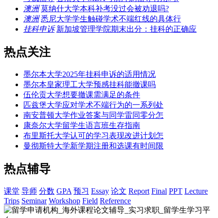
澳洲
莫纳什大学本科补考没过会被劝退吗?
澳洲
悉尼大学学生触碰学术不端红线的具体行
挂科申诉
新加坡管理学院期末出分：挂科的正确应
热点关注
墨尔本大学2025年挂科申诉的适用情况
墨尔本皇家理工大学预感挂科能撤课吗
伍伦贡大学想要撤课需满足的条件
匹兹堡大学应对学术不端行为的一系列处
南安普顿大学作业答案与同学雷同零分怎
康奈尔大学留学生语言班生存指南
布里斯托大学认可的学习表现改进计划怎
曼彻斯特大学新学期注册和选课有时间限
热点辅导
课堂
导师
分数
GPA
预习
Essay
论文
Report
Final
PPT
Lecture
Trips
Seminar
Workshop
Field
Reference