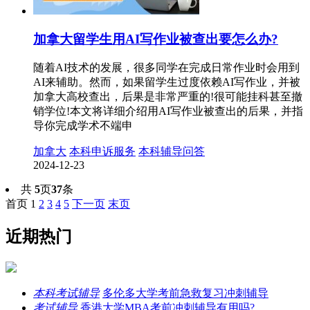
加拿大留学生用AI写作业被查出要怎么办?
随着AI技术的发展，很多同学在完成日常作业时会用到
AI来辅助。然而，如果留学生过度依赖AI写作业，并被
加拿大高校查出，后果是非常严重的!很可能挂科甚至撤
销学位!本文将详细介绍用AI写作业被查出的后果，并指
导你完成学术不端申
加拿大
本科申诉服务
本科辅导问答
2024-12-23
共
5
页
37
条
首页
1
2
3
4
5
下一页
末页
近期热门
本科考试辅导
多伦多大学考前急救复习冲刺辅导
考试辅导
香港大学MBA考前冲刺辅导有用吗?