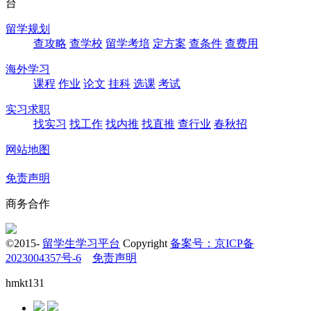
留学规划
查攻略
查学校
留学考培
定方案
查条件
查费用
海外学习
课程
作业
论文
挂科
选课
考试
实习求职
找实习
找工作
找内推
找直推
查行业
春秋招
网站地图
免责声明
商务合作
©2015-
留学生学习平台
Copyright
备案号：京ICP备
2023004357号-6
免责声明
hmkt131