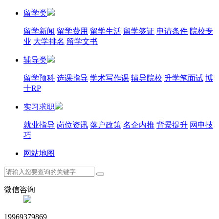
留学类
留学新闻
留学费用
留学生活
留学签证
申请条件
院校专
业
大学排名
留学文书
辅导类
留学预科
选课指导
学术写作课
辅导院校
升学笔面试
博
士RP
实习求职
就业指导
岗位资讯
落户政策
名企内推
背景提升
网申技
巧
网站地图
微信咨询
19969379869