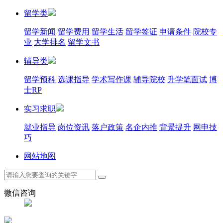
留学类
留学新闻
留学费用
留学生活
留学签证
申请条件
院校专
业
大学排名
留学文书
辅导类
留学预科
选课指导
学术写作课
辅导院校
升学笔面试
博
士RP
实习求职
就业指导
岗位资讯
落户政策
名企内推
背景提升
网申技
巧
网站地图
微信咨询