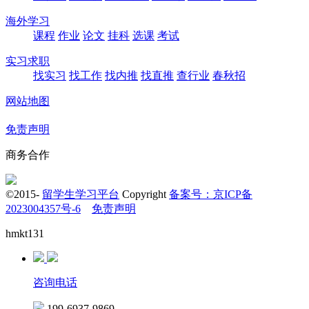
海外学习
课程
作业
论文
挂科
选课
考试
实习求职
找实习
找工作
找内推
找直推
查行业
春秋招
网站地图
免责声明
商务合作
©2015-
留学生学习平台
Copyright
备案号：京ICP备
2023004357号-6
免责声明
hmkt131
咨询电话
199-6937-9869