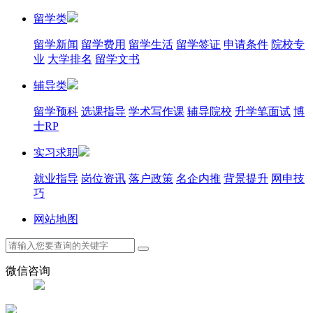
留学类
留学新闻
留学费用
留学生活
留学签证
申请条件
院校专
业
大学排名
留学文书
辅导类
留学预科
选课指导
学术写作课
辅导院校
升学笔面试
博
士RP
实习求职
就业指导
岗位资讯
落户政策
名企内推
背景提升
网申技
巧
网站地图
微信咨询