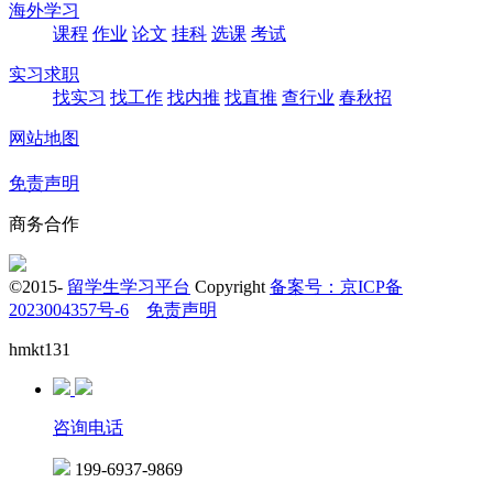
海外学习
课程
作业
论文
挂科
选课
考试
实习求职
找实习
找工作
找内推
找直推
查行业
春秋招
网站地图
免责声明
商务合作
©2015-
留学生学习平台
Copyright
备案号：京ICP备
2023004357号-6
免责声明
hmkt131
咨询电话
199-6937-9869