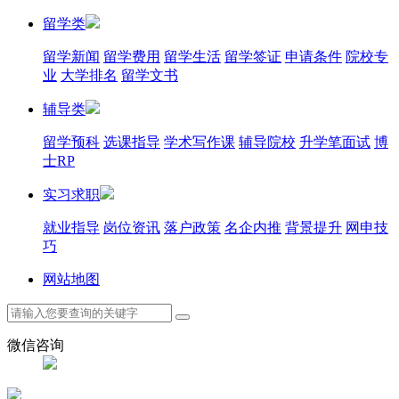
留学类
留学新闻
留学费用
留学生活
留学签证
申请条件
院校专
业
大学排名
留学文书
辅导类
留学预科
选课指导
学术写作课
辅导院校
升学笔面试
博
士RP
实习求职
就业指导
岗位资讯
落户政策
名企内推
背景提升
网申技
巧
网站地图
微信咨询