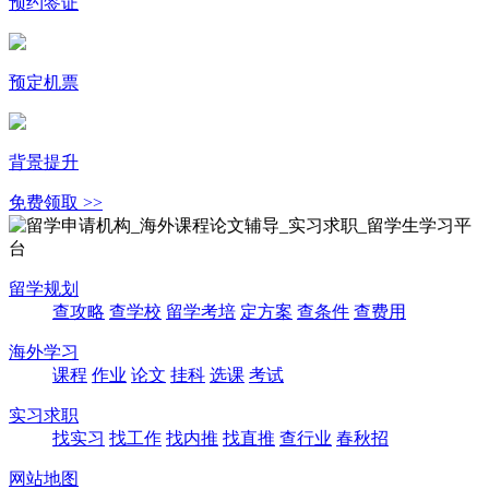
预约签证
预定机票
背景提升
免费领取 >>
留学规划
查攻略
查学校
留学考培
定方案
查条件
查费用
海外学习
课程
作业
论文
挂科
选课
考试
实习求职
找实习
找工作
找内推
找直推
查行业
春秋招
网站地图