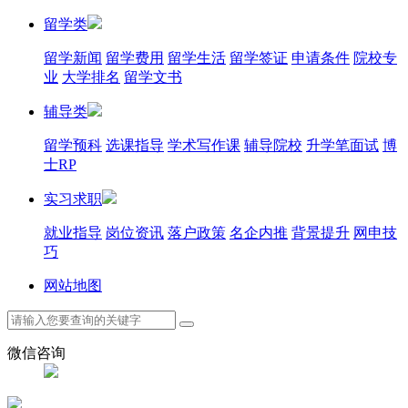
留学类
留学新闻
留学费用
留学生活
留学签证
申请条件
院校专
业
大学排名
留学文书
辅导类
留学预科
选课指导
学术写作课
辅导院校
升学笔面试
博
士RP
实习求职
就业指导
岗位资讯
落户政策
名企内推
背景提升
网申技
巧
网站地图
微信咨询