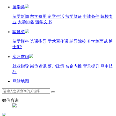
留学类
留学新闻
留学费用
留学生活
留学签证
申请条件
院校专
业
大学排名
留学文书
辅导类
留学预科
选课指导
学术写作课
辅导院校
升学笔面试
博
士RP
实习求职
就业指导
岗位资讯
落户政策
名企内推
背景提升
网申技
巧
网站地图
微信咨询