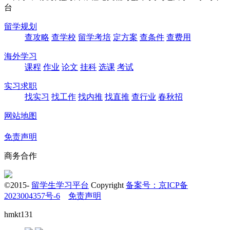
留学规划
查攻略
查学校
留学考培
定方案
查条件
查费用
海外学习
课程
作业
论文
挂科
选课
考试
实习求职
找实习
找工作
找内推
找直推
查行业
春秋招
网站地图
免责声明
商务合作
©2015-
留学生学习平台
Copyright
备案号：京ICP备
2023004357号-6
免责声明
hmkt131