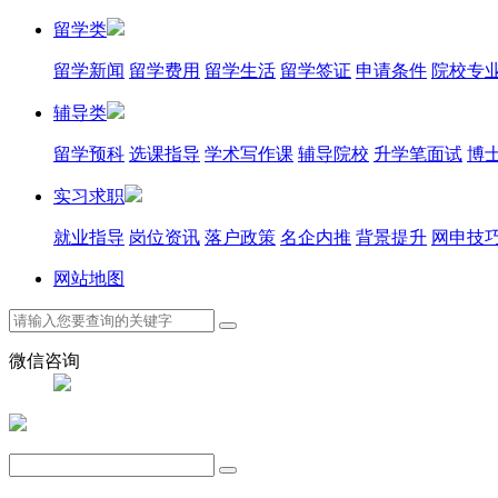
留学类
留学新闻
留学费用
留学生活
留学签证
申请条件
院校专
辅导类
留学预科
选课指导
学术写作课
辅导院校
升学笔面试
博士
实习求职
就业指导
岗位资讯
落户政策
名企内推
背景提升
网申技
网站地图
微信咨询