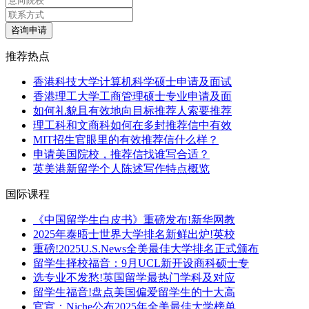
咨询申请
推荐热点
香港科技大学计算机科学硕士申请及面试
香港理工大学工商管理硕士专业申请及面
如何礼貌且有效地向目标推荐人索要推荐
理工科和文商科如何在多封推荐信中有效
MIT招生官眼里的有效推荐信什么样？
申请美国院校，推荐信找谁写合适？
英美港新留学个人陈述写作特点概览
国际课程
《中国留学生白皮书》重磅发布!新华网教
2025年泰晤士世界大学排名新鲜出炉!英校
重磅!2025U.S.News全美最佳大学排名正式颁布
留学生择校福音：9月UCL新开设商科硕士专
选专业不发愁!英国留学最热门学科及对应
留学生福音!盘点美国偏爱留学生的十大高
官宣：Niche公布2025年全美最佳大学榜单，