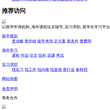
推荐访问
留学规划
查攻略
查学校
留学考培
定方案
查条件
查费用
海外学习
课程
作业
论文
挂科
选课
考试
实习求职
找实习
找工作
找内推
找直推
查行业
春秋招
网站地图
免责声明
商务合作