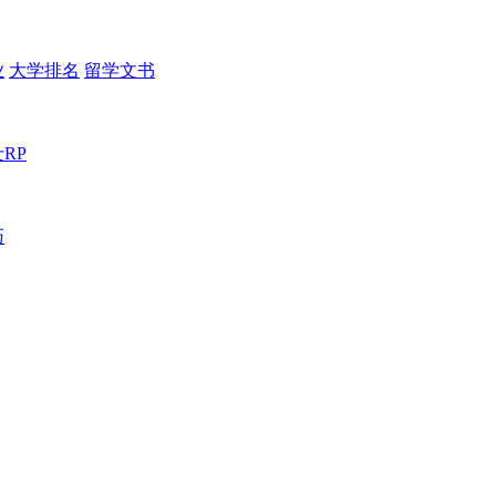
业
大学排名
留学文书
RP
巧